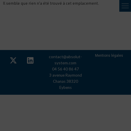
Il semble que rien n’a été trouvé à cet emplacement.
Mentions légales
contact@absolut-
system.com
04 56 40 86 47
3 avenue Raymond
Chanas 38320
Eybens